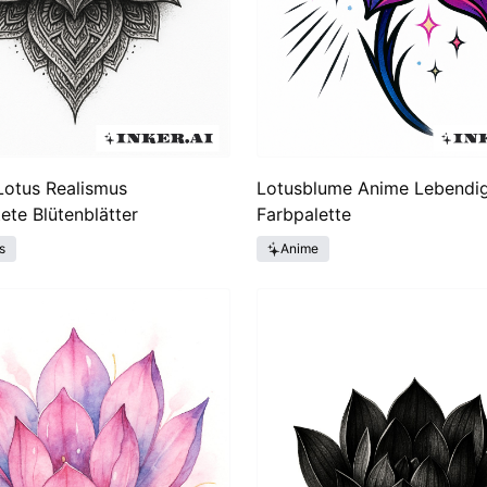
Lotus Realismus
Lotusblume Anime Lebendi
ete Blütenblätter
Farbpalette
s
Anime