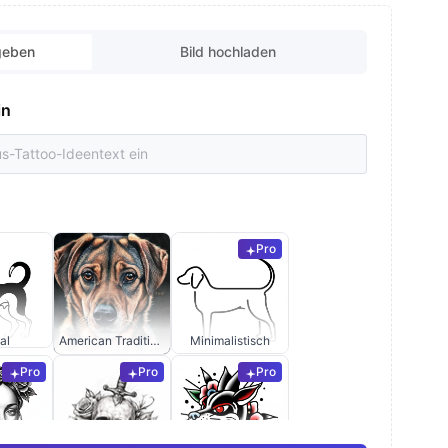
geben
Bild hochladen
in
Pro
al
American Traditional
Minimalistisch
Pro
Pro
Pro