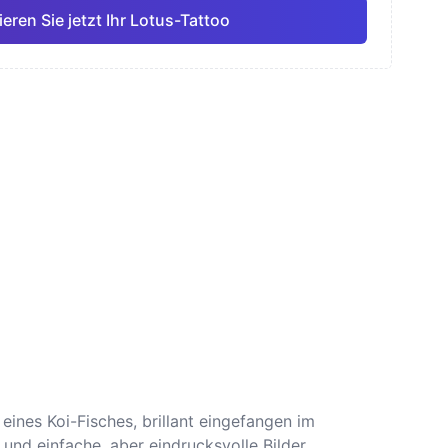
eren Sie jetzt Ihr Lotus-Tattoo
ell
Feine Linie
Anime
Pro
Pro
Alle anzeigen
smus
Dotwork
ines Koi-Fisches, brillant eingefangen im
 und einfache, aber eindrucksvolle Bilder