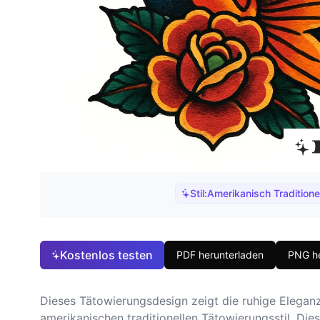
Stil:
Amerikanisch Traditionel
Kostenlos testen
PDF herunterladen
PNG he
Dieses Tätowierungsdesign zeigt die ruhige Eleganz
amerikanischen traditionellen Tätowierungsstil. Dies