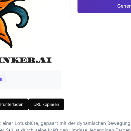
Generi
Japanisch
Aquar
Pro
Geometrisch
Reali
l
runterladen
URL kopieren
 einer Lotusblüte, gepaart mit der dynamischen Bewegung e
er Stil ist durch seine kräftigen Umrisse, lebendigen Farben