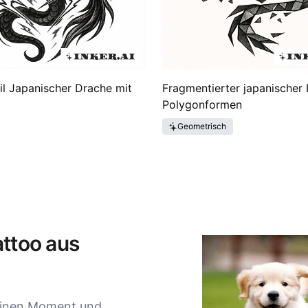
l Japanischer Drache mit
Fragmentierter japanischer 
Polygonformen
Geometrisch
attoo aus
 einen Moment und