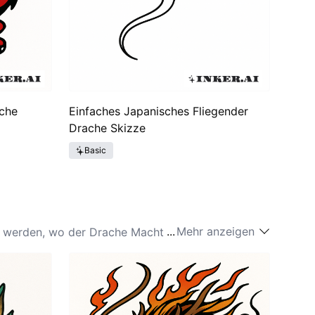
che
Einfaches Japanisches Fliegender
Drache Skizze
Basic
...
Mehr anzeigen
gt werden, wo der Drache Macht und Adel
Folklore, was zu einzigartigen Interpretationen des
einen Wandel in der Darstellung, indem sie als
in Verbindung gebracht und symbolisiert Stärke und
Zeit (1603-1868) auf, als Künstler diese