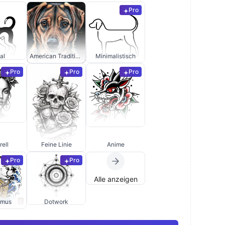
Pro
al
American Traditional
Minimalistisch
Pro
Pro
Pro
ell
Feine Linie
Anime
Pro
Pro
Alle anzeigen
smus
Dotwork