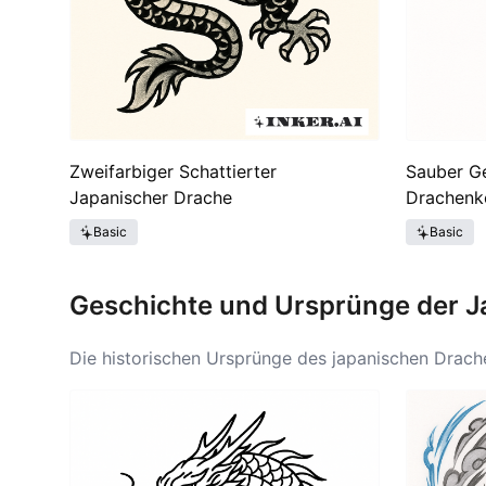
Zweifarbiger Schattierter
Sauber Ge
Japanischer Drache
Drachenko
Basic
Basic
Geschichte und Ursprünge der J
Die historischen Ursprünge des japanischen Drach
repräsentiert. Im Laufe der Zeit übernahm die japan
japanischen Drachen führte. Der Übergang von den 
Wassergötter dargestellt wurden. Der japanische D
Glück, insbesondere in Kunst und Tätowierungen. D