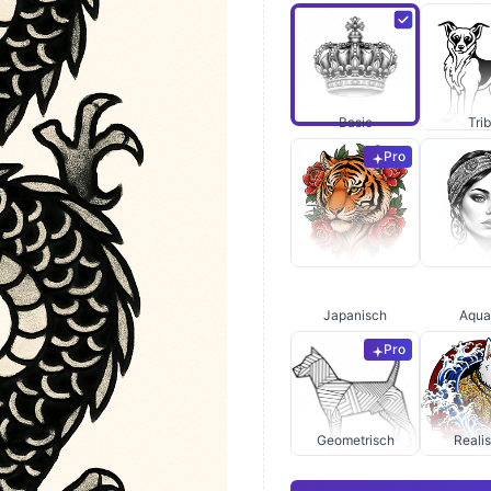
Basic
Trib
Pro
Japanisch
Aquar
Pro
Geometrisch
Reali