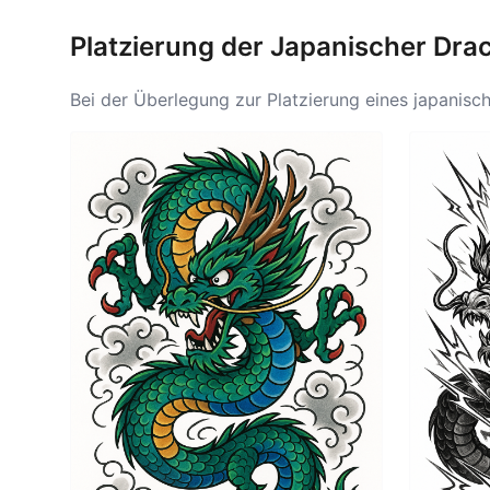
Platzierung der Japanischer Dra
Bei der Überlegung zur Platzierung eines japanisc
Platzierungen sind der Rücken, wo der Drache eleg
viel Platz für sogar kleinere, kunstvoll gestaltet
und Stärke symbolisieren. Die Brust ist ein weitere
Platzierung die Symbolik des japanischen Drachen
Kreaturen widerzuspiegeln.