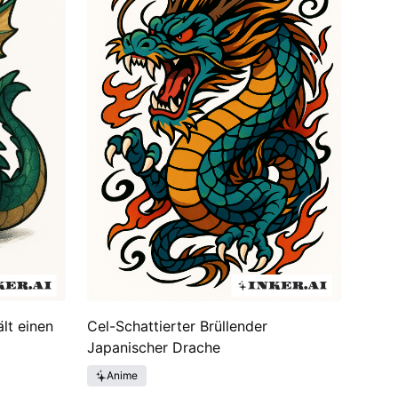
arität von Tätowierungen mit japanischen Drachen
rkeit und den Geist des Kriegers dienten. Heute
d spiegeln das bleibende Erbe dieser mythischen
lt einen
Cel-Schattierter Brüllender
Japanischer Drache
Anime