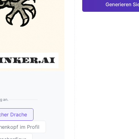
Generieren Si
g an.
scher Drache
enkopf im Profil