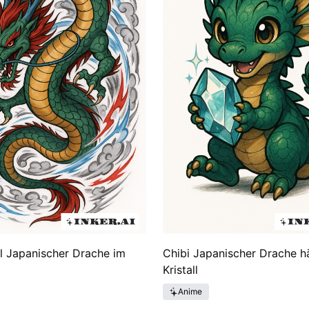
rmen, einschließlich Tätowierungen, darstellten. Die Popul
flochten wurden, wobei sie als Symbole für Loyalität, Tapfe
 ihre filigranen Designs und tiefen Symbolik geschätzt un
l Japanischer Drache im
Chibi Japanischer Drache hä
Kristall
Anime