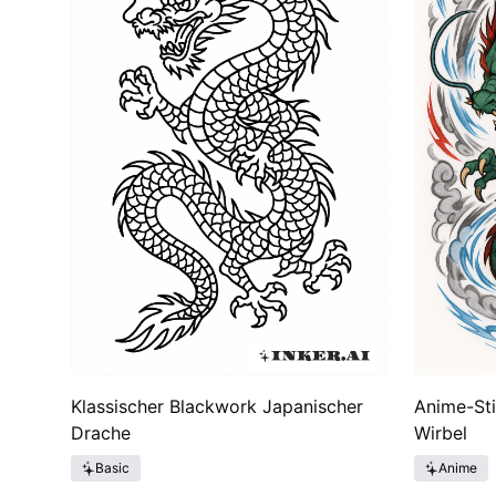
majestätischen Kreaturen in verschiedenen Kunstfo
verbreitete sich, als sie mit der Yakuza-Kultur ver
werden japanische Drachen-Tattoos immer noch für
Kreaturen wider.
Klassischer Blackwork Japanischer
Anime-Sti
Drache
Wirbel
Basic
Anime