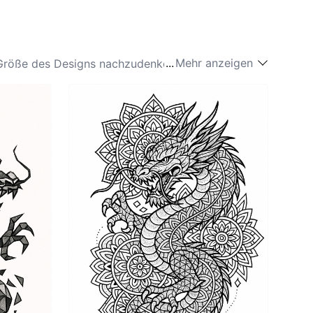
...
Mehr anzeigen
e Größe des Designs nachzudenken. Beliebte
Details ermöglicht. Auch die Arme und Beine bieten
ter-Tattoos, die sich um den Arm wickeln und Macht
apferkeit signifiziert. Letztendlich sollte die
, um deren Verbindung zu diesen mächtigen