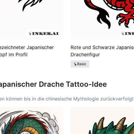
zeichneter Japanischer
Rote und Schwarze Japanis
pf im Profil
Drachenfigur
Basic
apanischer Drache Tattoo-Idee
en können bis in die chinesische Mythologie zurückverfol
ische Kultur diese Ideen und integrierte sie in ihre eigene 
chinesischen zu den japanischen Drachenideen beinhaltete 
rache wird häufig mit imperialer Autorität im alten Japan 
ie Ideen des japanischen Drachen blühten während der Edo-