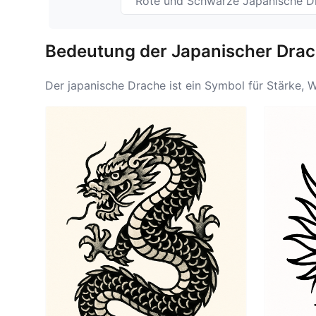
Rote und Schwarze Japanische D
Bedeutung der Japanischer Drac
Der japanische Drache ist ein Symbol für Stärke, W
Kreaturen dargestellt werden, werden japanische 
lebensspendenden Regen sowie Reinigung repräsent
verwurzelt und zeigt oft die Dualität von Chaos u
Kraft der Transformation und die Fähigkeit wider, 
danach, seine Eigenschaften von Mut und Ehre zu n
verkörpert. Die Bedeutung des japanischen Drache
bringen. Viele Menschen identifizieren sich mit d
führt.