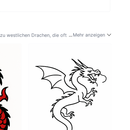
...
Mehr anzeigen
 zu westlichen Drachen, die oft als feueratmende
 Wasser in Verbindung stehen und
 den Shinto- und buddhistischen Überzeugungen
se Symbolik des japanischen Drachen spiegelt die
anisches Drachen-Tattoo entscheiden, streben oft
t, die ein Design suchen, das Stärke und Anmut
ubt, Glück und Wohlstand für den Träger zu
s japanischen Drachen und seinem reichen Erbe