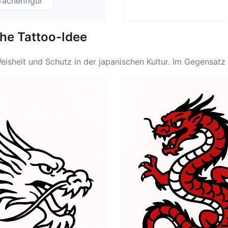
rachenfigur
he Tattoo-Idee
eisheit und Schutz in der japanischen Kultur. Im Gegensatz
Drachen häufig als wohlwollende Wesen betrachtet, die mit
ieren. Die Bedeutung des japanischen Drachen ist tief in
nd Kontrolle, symbolisiert das Gleichgewicht der Natur. Die
Widrigkeiten zu überwinden. Personen, die sich für ein jap
utzen, was es zu einer beliebten Wahl für diejenigen mach
n bedeutet auch Schutz vor bösen Geistern und wird gegla
iesem Bild, was zu einer tiefen Verbindung zur Symbolik de