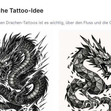
che Tattoo-Idee
hen Drachen-Tattoos ist es wichtig, über den Fluss und di
ant von Schulter zu Schulter verlaufen kann, was filigrane 
e japanische Drachenideen. Viele entscheiden sich für Schul
s beliebtes Gebiet, das mit einem markanten Design Mut und T
 verstärken und persönlich mit dem Individuum resonieren