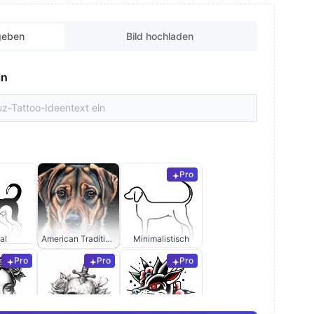
geben
Bild hochladen
in
Pro
al
American Traditional
Minimalistisch
Pro
Pro
Pro