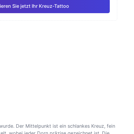
eren Sie jetzt Ihr Kreuz-Tattoo
ell
Feine Linie
Anime
Pro
Pro
Alle anzeigen
smus
Dotwork
wurde. Der Mittelpunkt ist ein schlankes Kreuz, fein
lt, wobei jeder Dorn präzise gezeichnet ist. Die