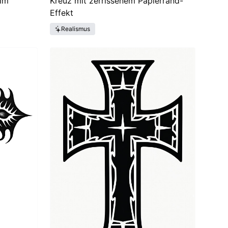
 im
Kreuz mit zerrissenem Papierrand-
Effekt
Realismus