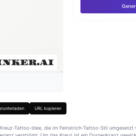
Generi
Japanisch
Aquar
Pro
Geometrisch
Reali
runterladen
URL kopieren
Kreuz-Tattoo-Idee, die im Feinstrich-Tattoo-Stil umgesetzt 
leganz verströmt. Um das Kreuz ist ein Dornenkranz gewicke