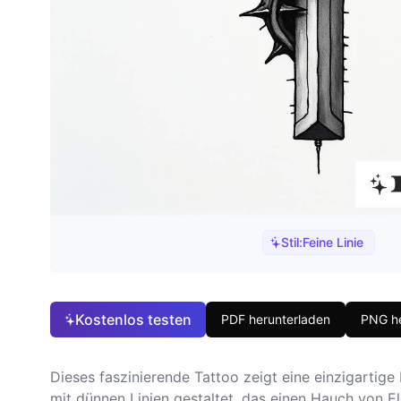
Stil:
Feine Linie
Kostenlos testen
PDF herunterladen
PNG he
Dieses faszinierende Tattoo zeigt eine einzigartige 
mit dünnen Linien gestaltet, das einen Hauch von E