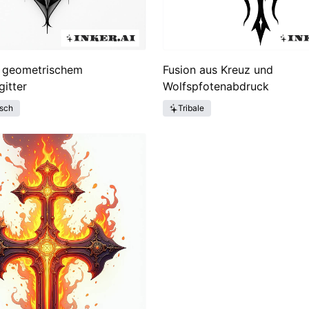
t geometrischem
Fusion aus Kreuz und
itter
Wolfspfotenabdruck
sch
Tribale