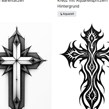
 Bärentatzen
Kreuz mit Aquarellspritzern
Hintergrund
Aquarell