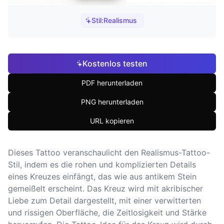
Stil:
Realismus
Kostenlos testen
PDF herunterladen
PNG herunterladen
URL kopieren
Dieses Tattoo veranschaulicht den Realismus-Tattoo-
Stil, indem es die rohen und komplizierten Details
eines Kreuzes einfängt, das wie aus antikem Stein
gemeißelt erscheint. Das Kreuz wird mit akribischer
Liebe zum Detail dargestellt, mit einer verwitterten
und rissigen Oberfläche, die Zeitlosigkeit und Stärke