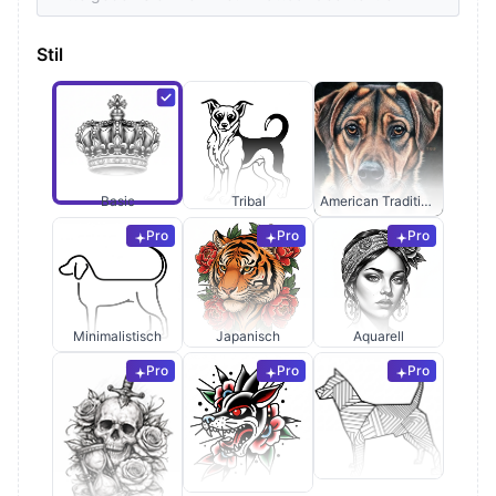
Stil
Basic
Tribal
American Traditional
Pro
Pro
Pro
Minimalistisch
Japanisch
Aquarell
Pro
Pro
Pro