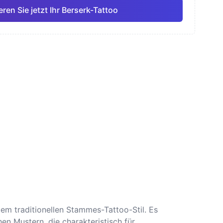
ren Sie jetzt Ihr Berserk-Tattoo
ell
Feine Linie
Anime
Pro
Pro
Alle anzeigen
smus
Dotwork
m traditionellen Stammes-Tattoo-Stil. Es
n Mustern, die charakteristisch für