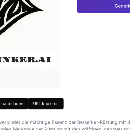
Generie
Japanisch
Aquar
Pro
Geometrisch
Reali
runterladen
URL kopieren
rbindet die mächtige Essenz der Berserker-Rüstung mit de
nden Merkmale der Rüstung mit den kräftigen, geometrische