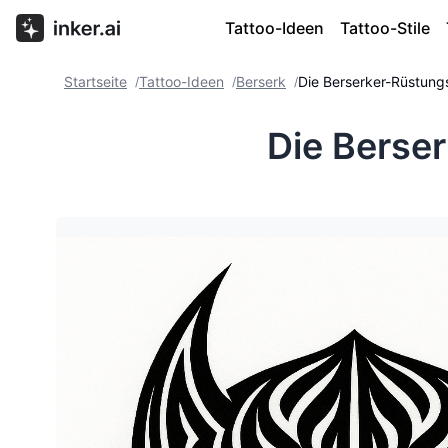
Tattoo-Ideen
Tattoo-Stile
Startseite
Tattoo-Ideen
Berserk
Die Berserker-Rüstu
/
/
/
Die Berse