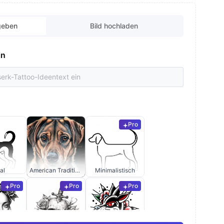
geben
Bild hochladen
in
Pro
al
American Traditional
Minimalistisch
Pro
Pro
Pro