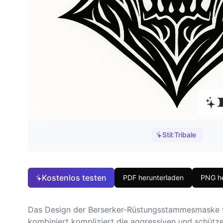
Stil:
Tribale
Kostenlos testen
PDF herunterladen
PNG he
Das Design der Berserker-Rüstungsstammesmaske ve
kombiniert kompliziert die aggressiven und schütze