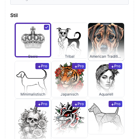
Stil
Basic
Tribal
American Traditional
Pro
Pro
Pro
Minimalistisch
Japanisch
Aquarell
Pro
Pro
Pro