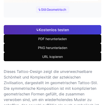
Stil:
Geometrisch
Kostenlos testen
PDF herunterladen
PNG herunterladen
URL kopieren
Dieses Tattoo-Design zeigt die unverwechselbare
Schönheit und Komplexität der aztekischen
Zivilisation, dargestellt im geometrischen Tattoo-Stil.
Die symmetrische Komposition ist mit komplizierten
geometrischen Formen gefüllt, die zusammen
verwoben sind, um ein wiederholendes Muster zu