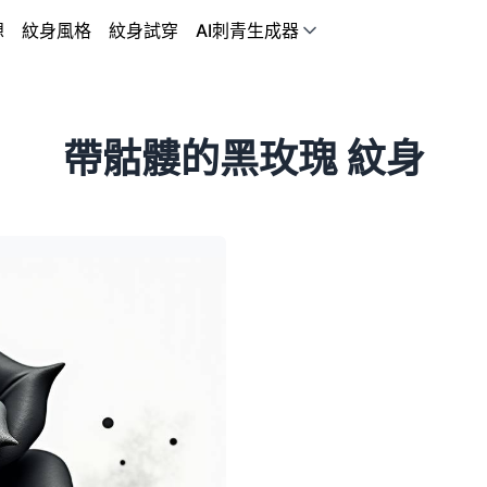
想
紋身風格
紋身試穿
AI刺青生成器
帶骷髏的黑玫瑰 紋身