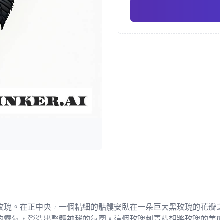
日式
水
Pro
幾何
寫實
玫瑰。在正中央，一個精細的骷髏安臥在一朵巨大黑玫瑰的花瓣
的霧氣，營造出整體神秘的氛圍。這個玫瑰刺青構想將玫瑰的美