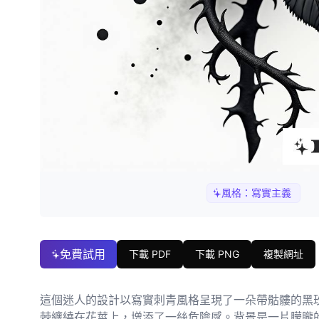
風格：
寫實主義
免費試用
下載 PDF
下載 PNG
複製網址
這個迷人的設計以寫實刺青風格呈現了一朵帶骷髏的黑
棘纏繞在花莖上，增添了一絲危險感。背景是一片朦朧