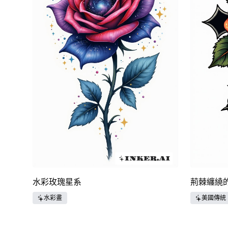
水彩玫瑰星系
荊棘纏繞
水彩畫
美國傳統