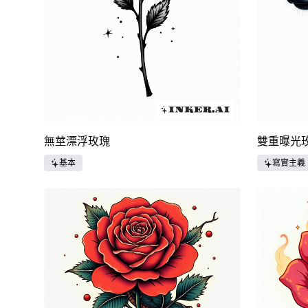
無莖漂浮玫瑰
雙重曝光
基本
寫實主義