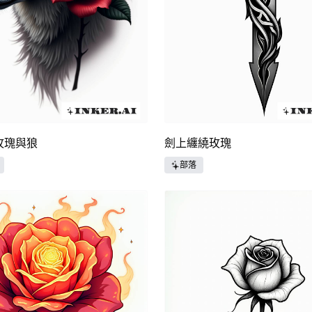
玫瑰與狼
劍上纏繞玫瑰
部落