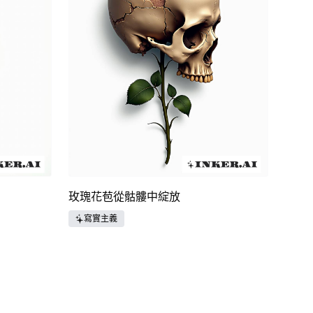
玫瑰花苞從骷髏中綻放
寫實主義