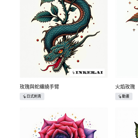
玫瑰與蛇纏繞手臂
火焰玫瑰
日式刺青
動畫