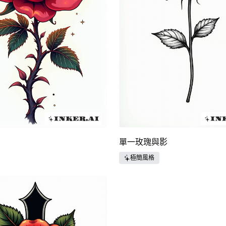
單一玫瑰與影
極簡風格