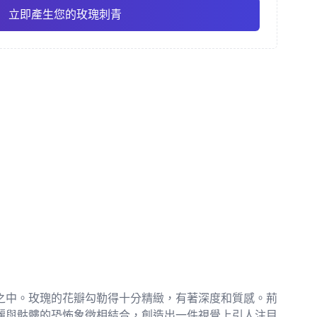
立即產生您的玫瑰刺青
彩
精細線條
動漫
Pro
Pro
查看全部
主義
點刺風格
之中。玫瑰的花瓣勾勒得十分精緻，有著深度和質感。荊
麗與骷髏的恐怖象徵相結合，創造出一件視覺上引人注目