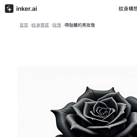
紋身構
首頁
紋身靈感
玫瑰
帶骷髏的黑玫瑰
/
/
/