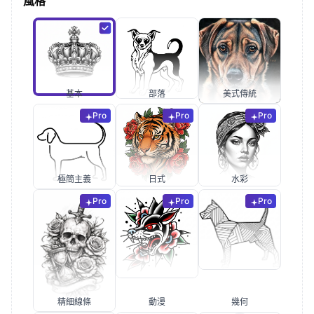
風格
基本
部落
美式傳統
Pro
Pro
Pro
極簡主義
日式
水彩
Pro
Pro
Pro
精細線條
動漫
幾何