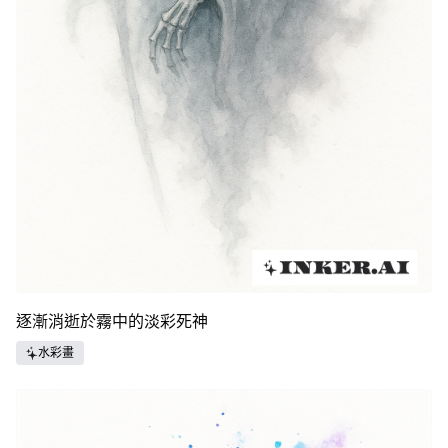
逐漸消逝於霧中的淡彩死神
水彩畫