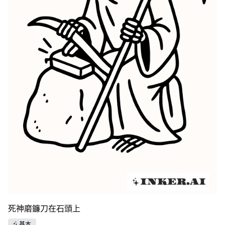
死神磨鐮刀在石頭上
基本