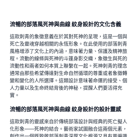
流暢的部落風死神與曲線 紋身設計的文化含義
這款刺青的象徵意義在於其對死神的呈現，這是一個與
死亡及靈魂穿越相關的永恆形象。在此使用的部落刺青
風格增添了文化上的內涵，意味著力量、保護及精神旅
程。流動的線條與死神的斗篷身影交織，象徵生與死的
流動性和兩者如何本質上聯繫在一起。死神刺青的理念
通常由那些希望傳達對生命自然循環的尊重或者象徵轉
變和變化的人所選擇。這類設計意味著命運的接受、個
人力量以及生命終結背後的神秘，提醒人們要活得充
實。
流暢的部落風死神與曲線 紋身設計的設計靈感
這款刺青的靈感來自於傳統部落設計與經典的死亡擬人
化形象——死神的結合。藝術家試圖融合這兩個元素，
創作出一個既致敬部落刺青深厚文化根源又具有普遍識