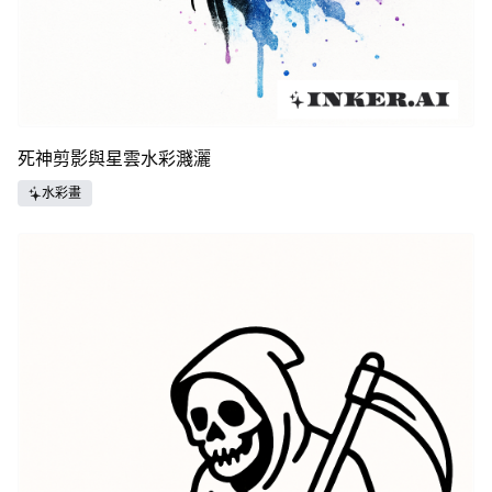
死神剪影與星雲水彩濺灑
水彩畫