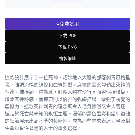
免費試用
下載 PDF
下載 PNG
複製網址
這款設計展示了一位死神，巧妙地以大膽的部落刺青風格呈
現，強調流暢的線條和曲線造型。席捲的圖案勾勒出死神的
斗篷，捕捉到一種動感，好似人物在滑行。面容保持模糊，
增添其神秘感，而鐮刀則以優雅的弧線描繪，增強了視覺的
震撼力。這款死神刺青的理念既令人毛骨悚然又令人著迷，
遊走於死亡與未知的永恆主題。濃郁的黑色墨彩和錯綜復雜
的細節展示出高水準的藝術性，成為那些尋求表達力量及對
生命短暫性著迷的人士的重要選擇。