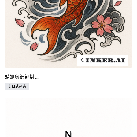
蜻蜓與錦鯉對比
日式刺青