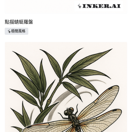
點描蜻蜓羅盤
極簡風格