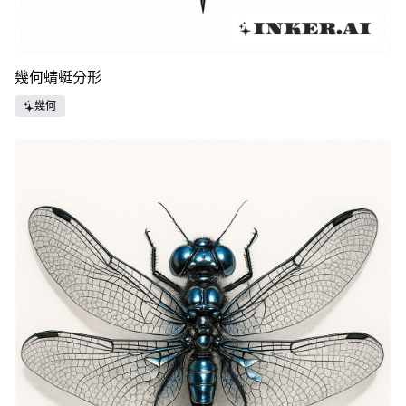
幾何蜻蜓分形
幾何