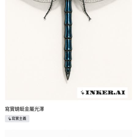
寫實蜻蜓金屬光澤
寫實主義