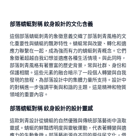
部落蜻蜓對稱 紋身設計的文化含義
這個部落蜻蜓刺青的象徵意義交織了部落刺青風格的文
化重要性與蜻蜓的飄渺特性。蜻蜓常與改變、轉化和適
應力聯繫在一起，成為強而有力的蜻蜓刺青概念。它們
象徵著超越自我幻想並適應各種生活情境。與此同時，
部落刺青風格有著豐富的歷史背景，常與社群、身份和
保護相關。這些元素的融合暗示了一段個人轉變與自我
發現的旅程，為部落設計中的集體力量所支持。設計中
的對稱進一步強調平衡與和諧的主題，這是精神和物質
領域的重要內容。
部落蜻蜓對稱 紋身設計的設計靈感
這款刺青設計從蜻蜓的自然優雅與傳統部落藝術中汲取
靈感。蜻蜓的鮮豔透明度與靈敏運動，代表著轉變與適
應力的生動象徵。部落藝術源自不同的原住民文化，借