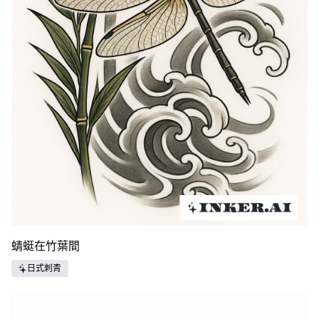
蜻蜓在竹葉間
日式刺青