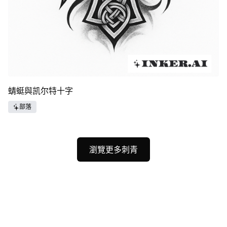
蜻蜓與凯尔特十字
部落
瀏覽更多刺青