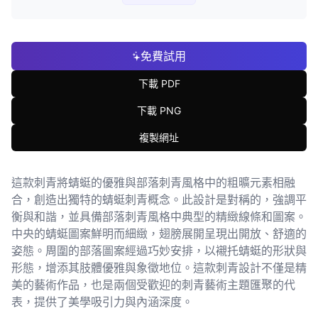
免費試用
下載 PDF
下載 PNG
複製網址
這款刺青將蜻蜓的優雅與部落刺青風格中的粗曠元素相融
合，創造出獨特的蜻蜓刺青概念。此設計是對稱的，強調平
衡與和諧，並具備部落刺青風格中典型的精緻線條和圖案。
中央的蜻蜓圖案鮮明而細緻，翅膀展開呈現出開放、舒適的
姿態。周圍的部落圖案經過巧妙安排，以襯托蜻蜓的形狀與
形態，增添其肢體優雅與象徵地位。這款刺青設計不僅是精
美的藝術作品，也是兩個受歡迎的刺青藝術主題匯聚的代
表，提供了美學吸引力與內涵深度。