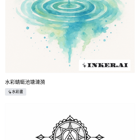
水彩蜻蜓池塘漣漪
水彩畫