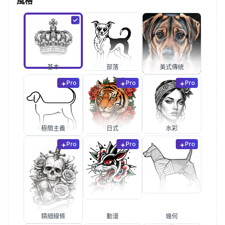
風格
基本
部落
美式傳統
Pro
Pro
Pro
極簡主義
日式
水彩
Pro
Pro
Pro
精細線條
動漫
幾何