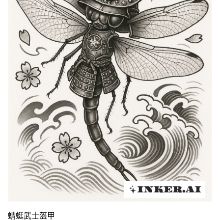
蜻蜓武士盔甲