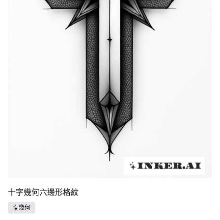
十字幾何六邊形格紋
幾何