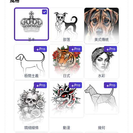
風格
基本
部落
美式傳統
Pro
Pro
Pro
極簡主義
日式
水彩
Pro
Pro
Pro
精細線條
動漫
幾何