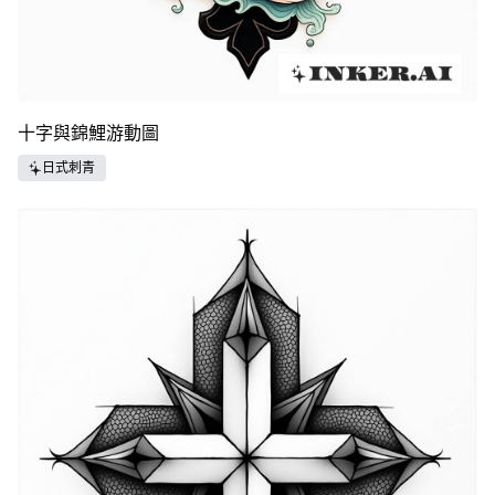
十字與錦鯉游動圖
日式刺青