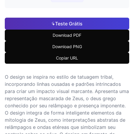
Teste Grátis
Download PDF
Download PNG
Copiar URL
O design se inspira no estilo de tatuagem tribal,
incorporando linhas ousadas e padrões intrincados
para criar um impacto visual marcante. Apresenta uma
representação mascarada de Zeus, o deus grego
conhecido por seu relâmpago e presença imponente.
O design integra de forma inteligente elementos da
mitologia de Zeus, como interpretações abstratas de
relâmpagos e ondas etéreas que simbolizam seu