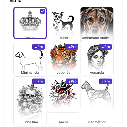
Estilo
Básico
Tribal
Americano tradicional
Pro
Pro
Pro
Minimalista
Japonês
Aquarela
Pro
Pro
Pro
Linha fina
Anime
Geométrico