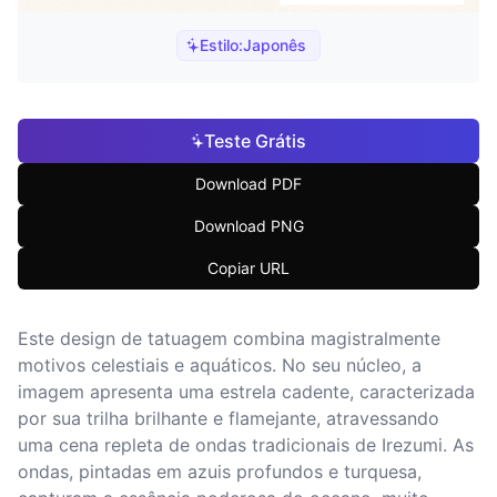
Estilo:
Japonês
Teste Grátis
Download PDF
Download PNG
Copiar URL
Este design de tatuagem combina magistralmente
motivos celestiais e aquáticos. No seu núcleo, a
imagem apresenta uma estrela cadente, caracterizada
por sua trilha brilhante e flamejante, atravessando
uma cena repleta de ondas tradicionais de Irezumi. As
ondas, pintadas em azuis profundos e turquesa,