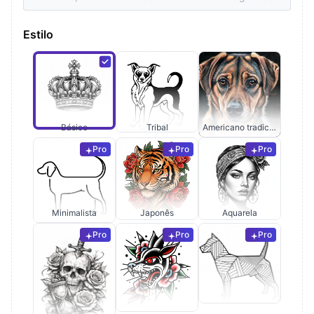
Estilo
Básico
Tribal
Americano tradicional
Pro
Pro
Pro
Minimalista
Japonês
Aquarela
Pro
Pro
Pro