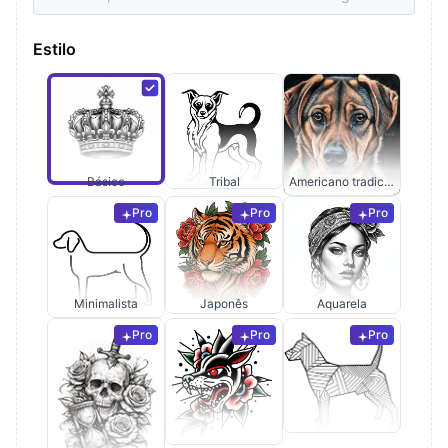
Estilo
Básico
Tribal
Americano tradicional
Pro
Pro
Pro
Minimalista
Japonês
Aquarela
Pro
Pro
Pro