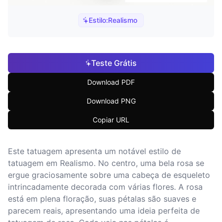
Estilo:
Realismo
Teste Grátis
Download PDF
Download PNG
Copiar URL
Este tatuagem apresenta um notável estilo de
tatuagem em Realismo. No centro, uma bela rosa se
ergue graciosamente sobre uma cabeça de esqueleto
intrincadamente decorada com várias flores. A rosa
está em plena floração, suas pétalas são suaves e
parecem reais, apresentando uma ideia perfeita de