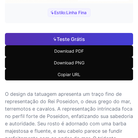
Estilo:
Linha Fina
Teste Grátis
Download PDF
Download PNG
Copiar URL
O design da tatuagem apresenta um traço fino de
representação do Rei Poseidon, o deus grego do mar,
terremotos e cavalos. A representação intrincada foca
no perfil forte de Poseidon, enfatizando sua sabedoria
e autoridade. Seu rosto é adornado com uma barba
majestosa e fluente, e seu cabelo parece se fundir