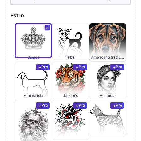
Estilo
Básico
Tribal
Americano tradicional
Pro
Pro
Pro
Minimalista
Japonês
Aquarela
Pro
Pro
Pro