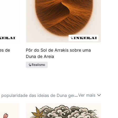
es de
Pôr do Sol de Arrakis sobre uma
Duna de Areia
Realismo
...
Ver mais
A popularidade das ideias de Duna gerou um
da tatuagem. À medida que a história explora
contemporâneos da sociedade. Ao longo das décadas,
mais seu impacto na cultura pop. Tatuagens