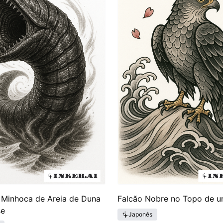
ãs buscavam se conectar com as filosofias e personagens
narrativo, as ideias de Duna inspiraram uma gama cada ve
um pedaço dessa narrativa intrincada. A tatuagem Duna s
 inúmeras vidas.
 Minhoca de Areia de Duna
Falcão Nobre no Topo de 
se
Japonês