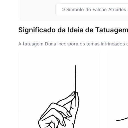
O Símbolo do Falcão Atreides
Significado da Ideia de Tatuage
A tatuagem Duna incorpora os temas intrincados da
conservação ambiental. O significado de Duna es
onde a água simboliza a vida e a escassez reina. 
da vida. Além disso, o simbolismo de Duna reflete
enquanto se dedicam a suas ocupações. Através de
que se veem em um caminho de crescimento e aut
filosofia de vida de cada um. No geral, o simbol
justiça.