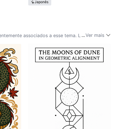
Japonês
...
Ver mais
entemente associados a esse tema. Locais
minente, refletindo as grandes paisagens de
vermes de areia ou motivos desérticos
ma conexão pessoal e discrição. No final das
primorando sua visibilidade e significado em sua