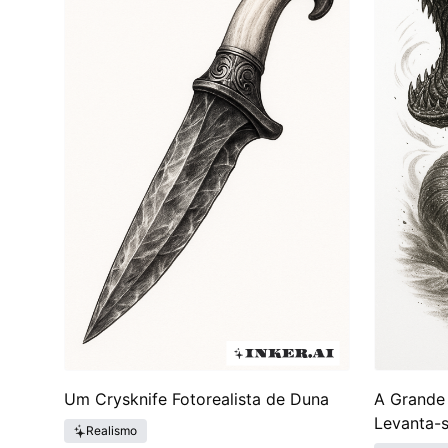
celebrando essa lore surgiram à medida que os f
as adaptações continuavam a expandir o universo 
nova geração de fãs que desejam levar consigo 
homenagem ao trabalho visionário que influenciou
Um Crysknife Fotorealista de Duna
A Grande
Levanta-
Realismo