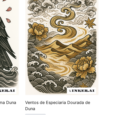
 que moldaram sua visão de mundo. À medida que
z maior de tatuagens simbólicas, atraindo uma
erve tanto como um emblema pessoal quanto uma
uma Duna
Ventos de Especiaria Dourada de
Duna