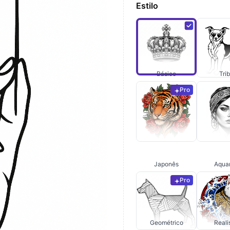
Estilo
Básico
Trib
Pro
Japonês
Aqua
Pro
Geométrico
Real