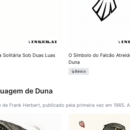
 Solitária Sob Duas Luas
O Símbolo do Falcão Atreid
Duna
Básico
Tatuagem de Duna
 de Frank Herbert, publicado pela primeira vez em 1965. 
emas da história, tornando-se uma fonte rica para a arte 
os culturais, ela incentiva uma reflexão sobre os desafios 
 desde romances gráficos até filmes, solidificando ainda 