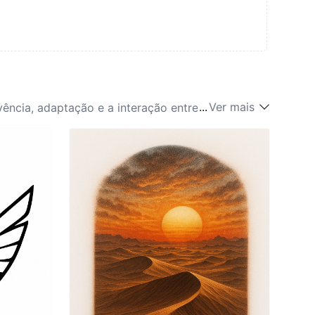
...
Ver mais
vência, adaptação e a interação entre poder e
s que navegam pelos desertos áridos de Arrakis,
da força pessoal e resiliência diante dos desafios
o os indivíduos a respeitarem o meio ambiente
 de transformação e iluminação, apelando àqueles
a estética, mas uma declaração profunda da
m os temas de luta, crescimento e a busca por