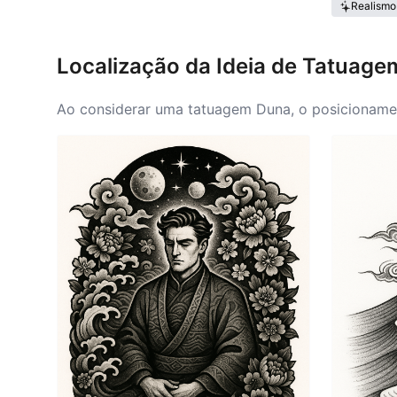
Realismo
Localização da Ideia de Tatuag
Ao considerar uma tatuagem Duna, o posicionament
populares incluem o antebraço, as costas e o pei
Arrakis. Tal posicionamento permite imagens deta
intrincados. Para designs menores e mais sutis, o
contas, o posicionamento de uma tatuagem Duna de
vida, tornando-se um lembrete constante das ideia