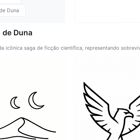
 de Duna
m de Duna
 icônica saga de ficção científica, representando sobrevi
tá profundamente enraizado na jornada de seus personagen
Para os entusiastas, essa tatuagem serve como um lembrete 
 o equilíbrio entre a natureza e a humanidade, incentivand
 sua imagética, o significado de Duna evoca essa jornada
odescoberta, tornando-se mais do que apenas uma escolh
ismo de Duna ressoa com qualquer um que se identifique co