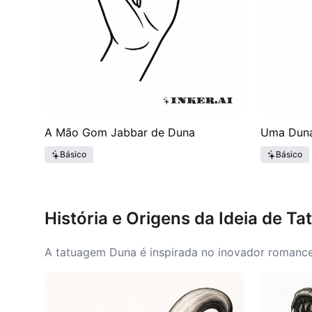
A Mão Gom Jabbar de Duna
Uma Duna
Básico
Básico
História e Origens da Ideia de 
A tatuagem Duna é inspirada no inovador romance
grande seguimento e diversas interpretações dos t
questões ecológicas, intrigas políticas e conflit
as ideias de Duna permeiam várias formas de arte,