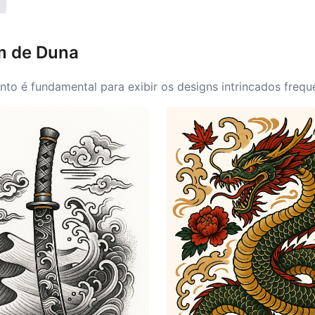
em de Duna
o é fundamental para exibir os designs intrincados frequ
to, onde designs maiores podem ser exibidos de forma proe
lhadas que capturam a essência das ideias de Duna, como 
 pulso ou o tornozelo podem ser boas opções, permitindo u
ve ressoar com a apreciação do indivíduo pela história, a
s centrais de Duna que os inspiram.