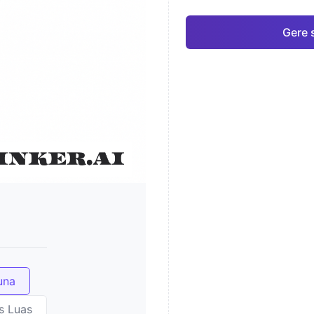
Gere 
una
s Luas