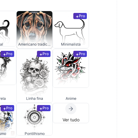
Pro
al
Americano tradicional
Minimalista
Pro
Pro
Pro
rela
Linha fina
Anime
Pro
Pro
Ver tudo
ismo
Pontilhismo