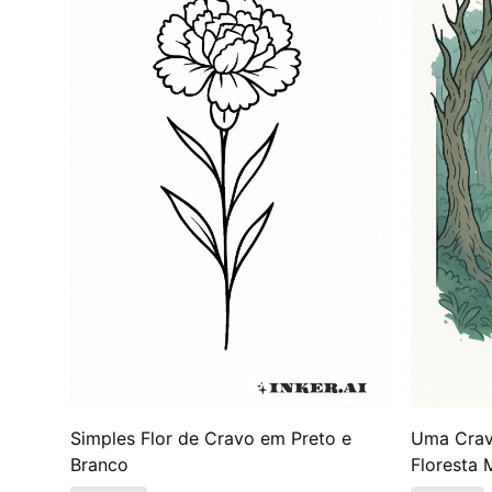
vitoriana transformou ainda mais as ideias sobre
resultado, as tatuagens de crisântemo evoluíram, 
servem para conectar o portador à profunda e româ
tatuagens.
Simples Flor de Cravo em Preto e
Uma Crav
Branco
Floresta 