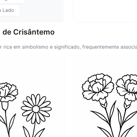
a Lado
m de Crisântemo
r rica em simbolismo e significado, frequentemente associ
nta amor profundo, admiração e um senso de devoção. Em v
te ligado à ideia de um vínculo romântico ou afeto. Tamb
nagem às mães e figuras maternas, reforçando o simbolis
árias cores, cada uma carregando seu significado específ
 significado do crisântemo e sua importância na express
ativa pessoal de amor, apreciação e respeito por relaci