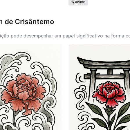
Anime
em de Crisântemo
ção pode desempenhar um papel significativo na forma com
as, onde os detalhes intricados das ideias sobre o crisân
al, perfeito para aqueles que desejam expressar abertamen
oxas, permitindo uma representação mais ampla da flor, e
preferência de cada indivíduo, proporcionando uma oportun