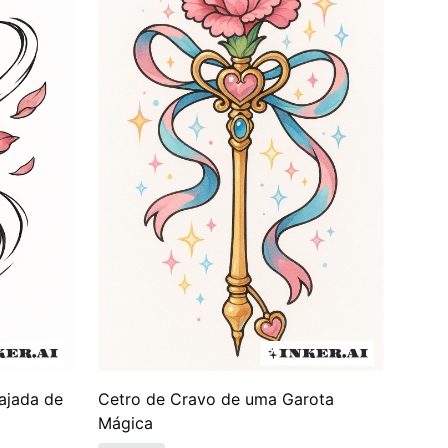
tes cores transmitindo sentimentos variados. Como
istóricas mais amplas. Hoje, essas tatuagens
 significado e relevância na cultura moderna de
ajada de
Cetro de Cravo de uma Garota
Mágica