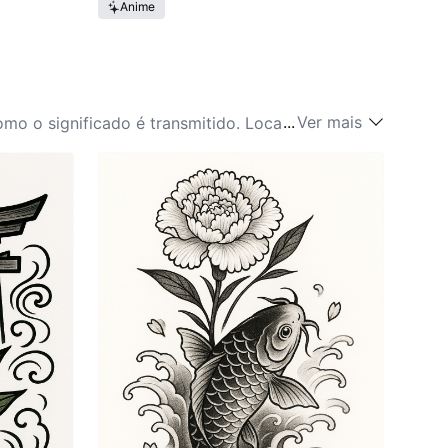
Anime
...
Ver mais
o o significado é transmitido. Locais ideais para
temo podem ser plenamente apreciados. O pulso ou
te sua admiração e amor. Alternativamente, peças
ncapsulando todo o simbolismo do crisântemo. A
idade de expressar sua relação única com o