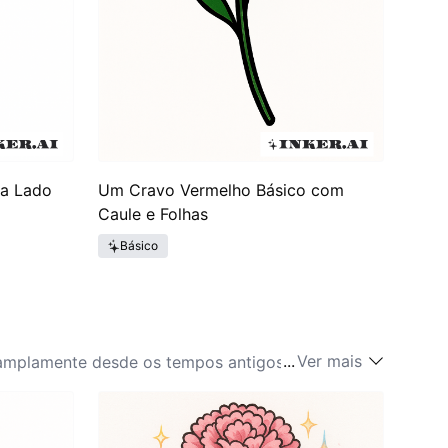
 a Lado
Um Cravo Vermelho Básico com
Caule e Folhas
Básico
...
Ver mais
o amplamente desde os tempos antigos. Na Grécia e
nias. Além disso, as ideias sobre o crisântemo
árias representações na arte e na literatura.
admiração em contextos românticos. A era