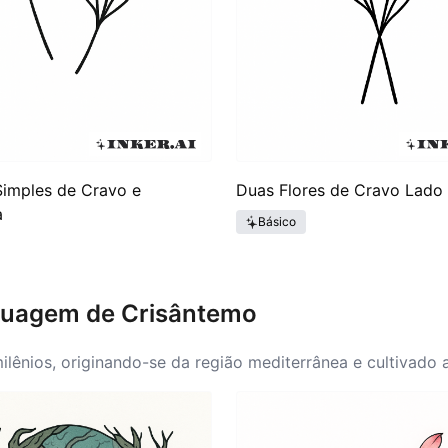
imples de Cravo e
Duas Flores de Cravo Lado
a
Básico
Tatuagem de Crisântemo
milênios, originando-se da região mediterrânea e cultivad
ssociadas aos deuses e eram usadas em guirlandas e cerimô
ascimento, quando cativaram artistas e poetas, levando a v
o se expandiu, tornando-se uma representação de amor e 