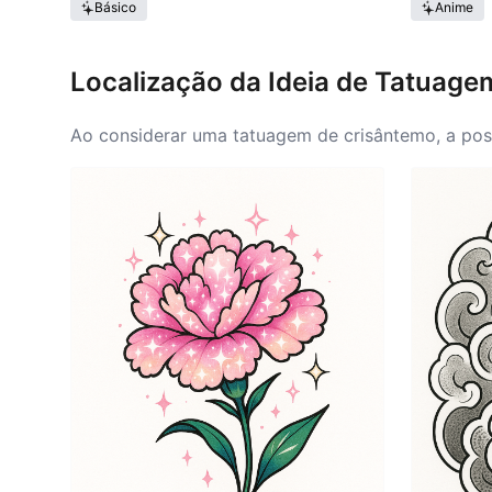
Básico
Anime
Localização da Ideia de Tatuag
Ao considerar uma tatuagem de crisântemo, a posi
essa tatuagem incluem o pulso, antebraço ou cost
antebraço permitem visibilidade e reflexão pesso
maiores podem ser colocadas nas costas ou nas c
escolha do local depende, em última análise, da 
significado do crisântemo.