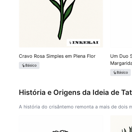
Cravo Rosa Simples em Plena Flor
Um Duo S
Margarid
Básico
Básico
História e Origens da Ideia de 
A história do crisântemo remonta a mais de dois 
Roma antigas, essas flores eram frequentemente a
se desenvolveram significativamente durante o Ren
Durante esse período, o simbolismo do crisântem