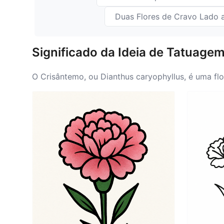
Duas Flores de Cravo Lado 
Significado da Ideia de Tatuage
O Crisântemo, ou Dianthus caryophyllus, é uma flo
crisântemo abrange uma gama de emoções; represe
interpretado de diversas maneiras, frequentemen
particularmente no Dia das Mães, como uma home
e diversidade dos crisântemos, disponíveis em v
vermelho para admiração—enriquecem ainda mais o
tatuagem de crisântemo pode simbolizar uma narr
essas emoções.