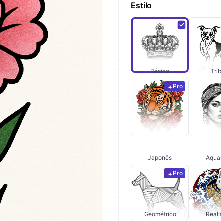
Estilo
Básico
Trib
Pro
Japonês
Aqua
Pro
Geométrico
Real