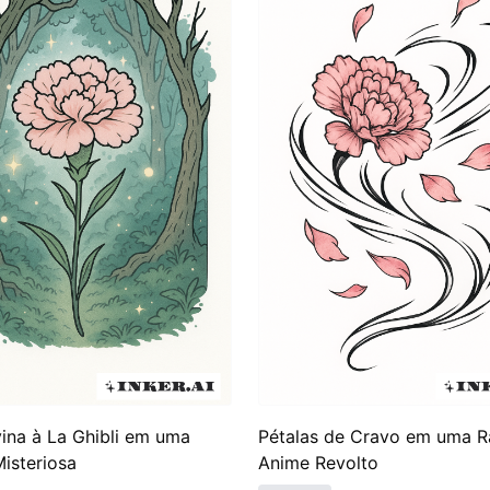
 o crisântemo em expressões de amor secreto, com diferen
incorporando tanto histórias pessoais quanto conotações h
ntica história que envolve o crisântemo, fortalecendo seu
ina à La Ghibli em uma
Pétalas de Cravo em uma R
Misteriosa
Anime Revolto