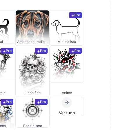
Pro
al
Americano tradicional
Minimalista
Pro
Pro
Pro
rela
Linha fina
Anime
Pro
Pro
Ver tudo
ismo
Pontilhismo