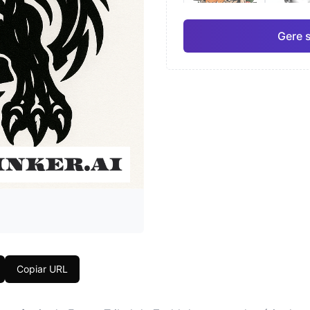
Gere 
Japonês
Aqua
Pro
Geométrico
Real
Copiar URL