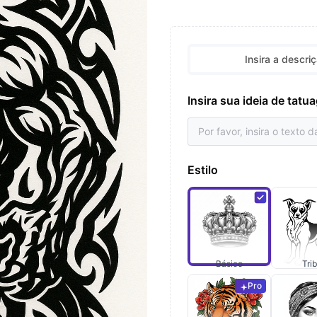
Insira a descri
Insira sua ideia de tat
Estilo
Básico
Trib
Pro