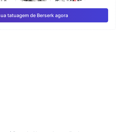
sua tatuagem de Berserk agora
rela
Linha fina
Anime
Pro
Pro
Ver tudo
ismo
Pontilhismo