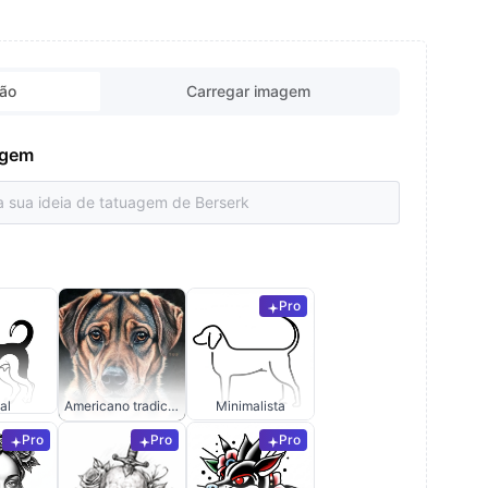
ção
Carregar imagem
uagem
Pro
al
Americano tradicional
Minimalista
Pro
Pro
Pro