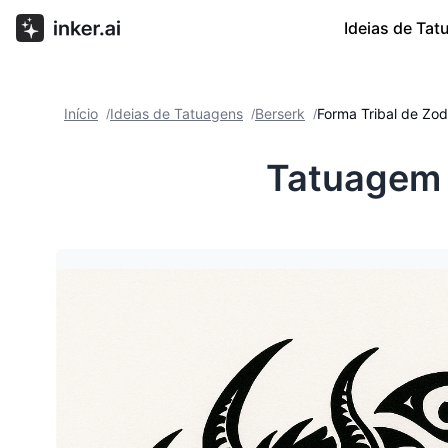
Ideias de Ta
Início
Ideias de Tatuagens
Berserk
Forma Tribal de Zo
/
/
/
Tatuagem 