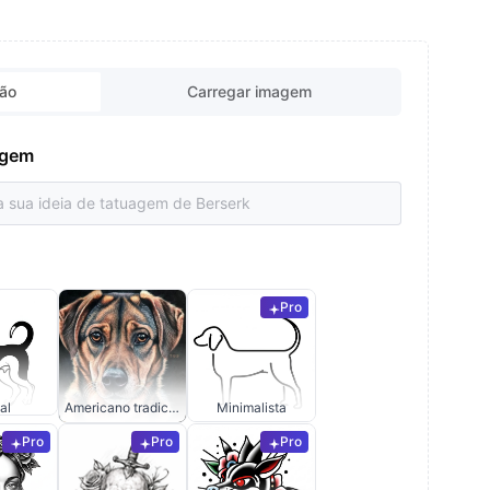
ção
Carregar imagem
uagem
Pro
al
Americano tradicional
Minimalista
Pro
Pro
Pro