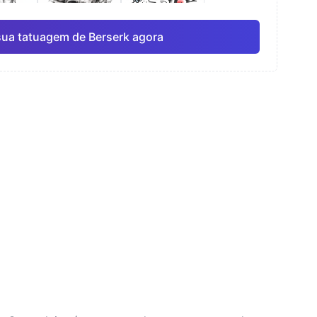
sua tatuagem de Berserk agora
rela
Linha fina
Anime
Pro
Pro
Ver tudo
ismo
Pontilhismo