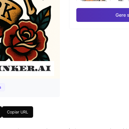
Gere 
Japonês
Aqua
Pro
Geométrico
Real
a
Copiar URL