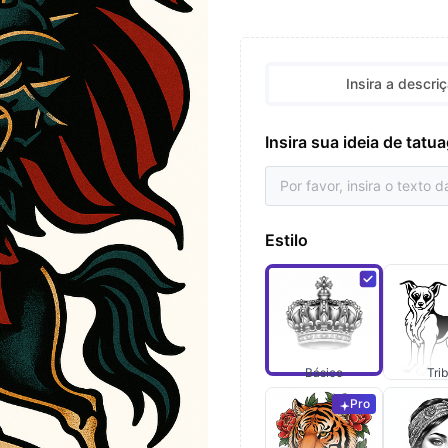
Insira a descri
Insira sua ideia de tat
Estilo
Básico
Trib
Pro