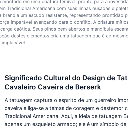
a montado em uma criatura temível, pronto para a investi
agem Tradicional Americana com suas linhas ousadas e pale
randia um escudo resistente, representando prontidão par
rça imparável avançando para o conflito. A criatura míti
 carga caótica. Seus olhos bem abertos e mandíbula escan
nação destes elementos cria uma tatuagem que é ao mesmo
 implacável.
Significado Cultural do Design de Ta
Cavaleiro Caveira de Berserk
A tatuagem captura o espírito de um guerreiro imo
caveira e liga-se a temas de coragem e destemor c
Tradicional Americana. Aqui, a ideia de tatuagem B
apenas um esqueleto armado; ele é um símbolo de 