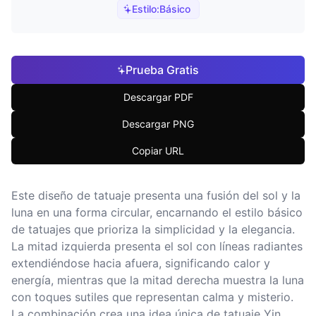
Estilo:
Básico
Prueba Gratis
Descargar PDF
Descargar PNG
Copiar URL
Este diseño de tatuaje presenta una fusión del sol y la
luna en una forma circular, encarnando el estilo básico
de tatuajes que prioriza la simplicidad y la elegancia.
La mitad izquierda presenta el sol con líneas radiantes
extendiéndose hacia afuera, significando calor y
energía, mientras que la mitad derecha muestra la luna
con toques sutiles que representan calma y misterio.
La combinación crea una idea única de tatuaje Yin