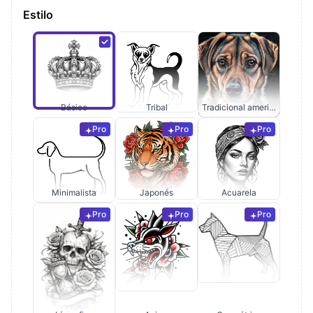
Estilo
Básico
Tribal
Tradicional americano
Pro
Pro
Pro
Minimalista
Japonés
Acuarela
Pro
Pro
Pro