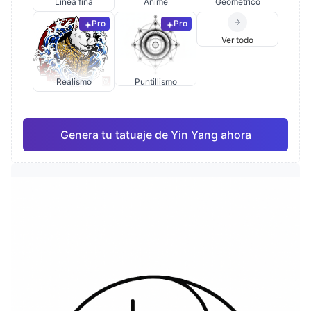
Línea fina
Anime
Geométrico
Pro
Pro
Ver todo
Realismo
Puntillismo
Genera tu tatuaje de Yin Yang ahora