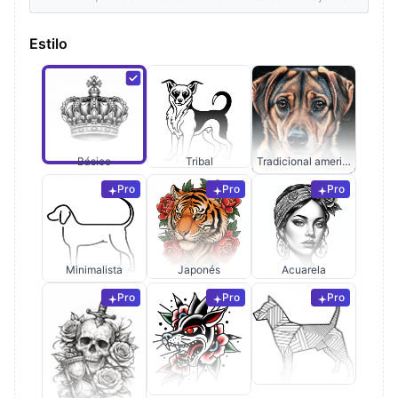
Estilo
Básico
Tribal
Tradicional americano
Pro
Pro
Pro
Minimalista
Japonés
Acuarela
Pro
Pro
Pro