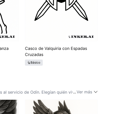
Lanza
Casco de Valquiria con Espadas
Cruzadas
Básico
...
Ver más
al servicio de Odín. Elegían quién viviría y quién
 lo largo del tiempo, inspirando innumerables
yendas para crear interpretaciones impactantes de
tiva única que fascina a muchos. Las ideas de la