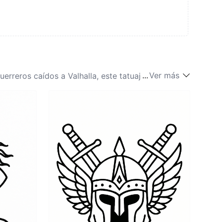
...
Ver más
uerreros caídos a Valhalla, este tatuaje significa
 elegir el propio destino, encarnando el espíritu de
 gloria, así como un reconocimiento de los
 guerreras; abarca temas de liberación y
la adversidad con valentía y han salido más
o constante de encarnar el coraje, la fuerza y la