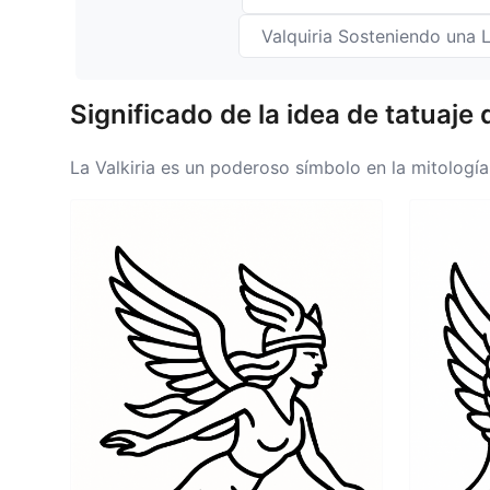
Valquiria Sosteniendo una 
Significado de la idea de tatuaje 
La Valkiria es un poderoso símbolo en la mitología n
una conexión con el valor y la vida después de la m
aquellos que luchan y mueren con honor. Este tatua
sacrificios realizados en la batalla. El simbolismo
empoderamiento. Para muchos, un tatuaje de Valki
fuertes. Significa la celebración del espíritu guerr
determinación inquebrantable.