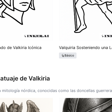
do de Valkiria Icónica
Valquiria Sosteniendo una 
Básico
tatuaje de Valkiria
a mitología nórdica, conocidas como las doncellas guerreras 
ídos a Valhalla. Las ideas de la Valkiria han evolucionado a
l y, más tarde, películas y novelas han tomado de estas le
tra la dualidad de la vida y la muerte, ofreciendo una narra