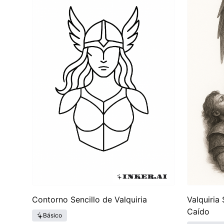
Valkiria reflejan fuerza y desafío, convirtiéndolas
personas a menudo se sienten atraídas por los tatu
celebran la cultura nórdica, sino que también llev
Contorno Sencillo de Valquiria
Valquiria
Caído
Básico