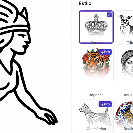
Estilo
Básico
Trib
Pro
Japonés
Acua
Pro
Geométrico
Real