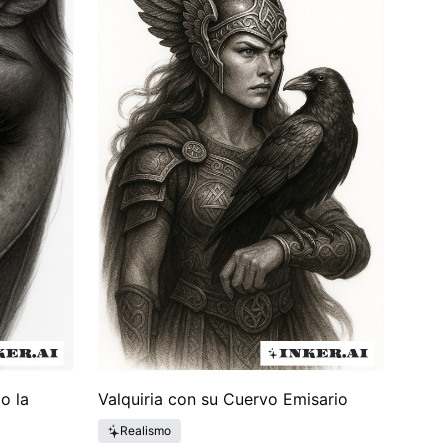
 historia entrelazada con el destino y el valor, las
significado profundo. Estos tatuajes no solo
definen la experiencia humana.
o la
Valquiria con su Cuervo Emisario
Realismo