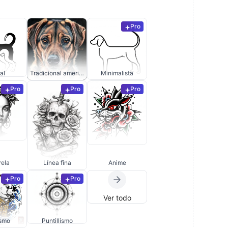
Pro
al
Tradicional americano
Minimalista
Pro
Pro
Pro
rela
Línea fina
Anime
Pro
Pro
Ver todo
ismo
Puntillismo