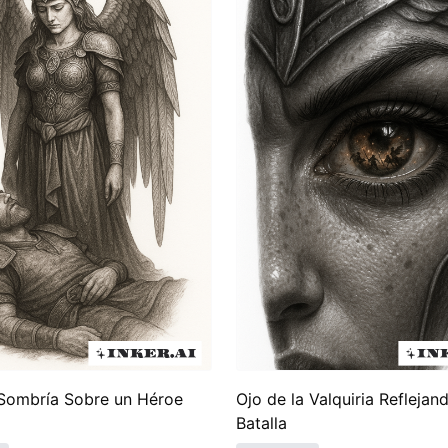
 en una opción atractiva para tatuajes. Como denotan una rica
ajes de Valkiria tanto por su belleza estética como por su 
an una conexión personal con las historias de valentía que 
 Sombría Sobre un Héroe
Ojo de la Valquiria Reflejand
Batalla