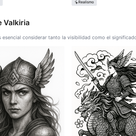
Realismo
 Valkiria
 es esencial considerar tanto la visibilidad como el signific
diseños intrincados que muestran la fuerza y belleza de la V
el espíritu de un guerrero. La elección de la ubicación puede
l que refleja la identidad de uno. Cada ubicación tiene su 
ueña complejidad podría lucir impresionante en la muñeca. 
 de la Valkiria resuene con el portador.