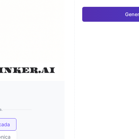
Genera
a.
icada
ónica