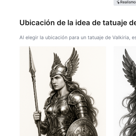
Realismo
Ubicación de la idea de tatuaje de
Al elegir la ubicación para un tatuaje de Valkiria,
brazo superior, la espalda o el muslo, permitiendo 
el pecho o las costillas, simbolizando el corazón y 
tatuaje, convirtiéndolo en una declaración persona
puede florecer en la espalda, mientras que una peq
adecuada es clave para asegurar que el simbolismo