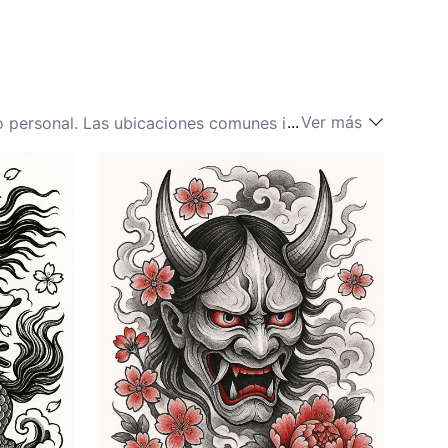
...
Ver más
ado personal. Las ubicaciones comunes incluyen el
alkiria. Otros lugares significativos pueden incluir
 realzar las ideas de la Valkiria retratadas en el
atractivo único; por ejemplo, un diseño más grande
En última instancia, seleccionar la ubicación