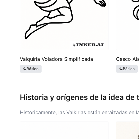
Valquiria Voladora Simplificada
Casco Ala
Básico
Básico
Historia y orígenes de la idea de 
Históricamente, las Valkirias están enraizadas en l
moriría en las batallas, llevando a los soldados ca
relatos de valor y heroísmo. La literatura medieva
los temas de Valkiria. El papel de la Valkiria mues