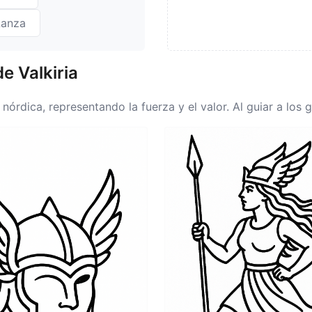
Lanza
de Valkiria
órdica, representando la fuerza y el valor. Al guiar a los g
uerte. El significado de la Valkiria encapsula la esencia de
je es un recordatorio de la resiliencia y la búsqueda de la
 de la Valkiria va más allá de la mera representación de las
ria es un homenaje personal a aquellos que han enfrentado 
ero, y el significado de la Valkiria sirve como un recordatori