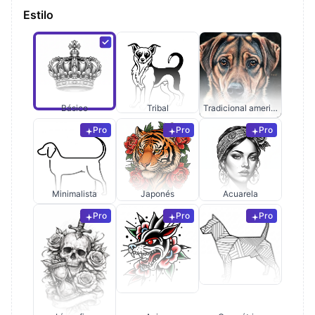
Estilo
Básico
Tribal
Tradicional americano
Pro
Pro
Pro
Minimalista
Japonés
Acuarela
Pro
Pro
Pro