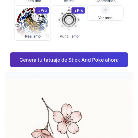
Línea fina
Anime
Geométrico
Pro
Pro
Ver todo
Realismo
Puntillismo
Genera tu tatuaje de Stick And Poke ahora