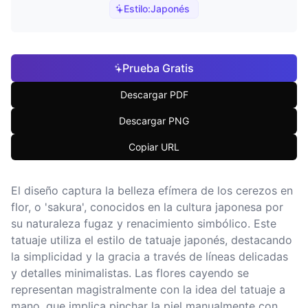
Estilo:
Japonés
Prueba Gratis
Descargar PDF
Descargar PNG
Copiar URL
El diseño captura la belleza efímera de los cerezos en
flor, o 'sakura', conocidos en la cultura japonesa por
su naturaleza fugaz y renacimiento simbólico. Este
tatuaje utiliza el estilo de tatuaje japonés, destacando
la simplicidad y la gracia a través de líneas delicadas
y detalles minimalistas. Las flores cayendo se
representan magistralmente con la idea del tatuaje a
mano, que implica pinchar la piel manualmente con