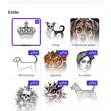
Estilo
Básico
Tribal
Tradicional americano
Pro
Pro
Pro
Minimalista
Japonés
Acuarela
Pro
Pro
Pro