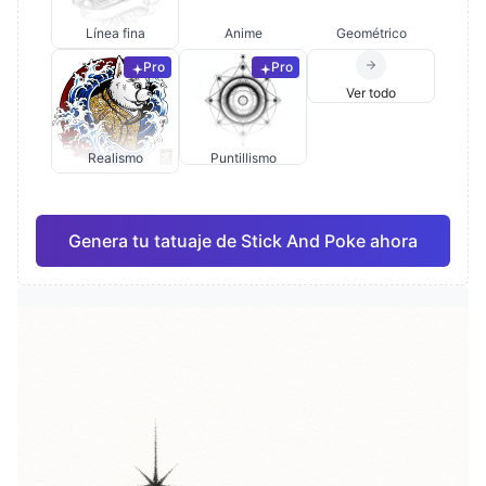
Línea fina
Anime
Geométrico
Pro
Pro
Ver todo
Realismo
Puntillismo
Genera tu tatuaje de Stick And Poke ahora