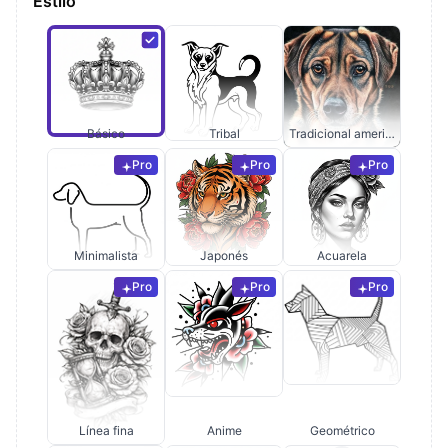
Estilo
Básico
Tribal
Tradicional americano
Pro
Pro
Pro
Minimalista
Japonés
Acuarela
Pro
Pro
Pro
Línea fina
Anime
Geométrico