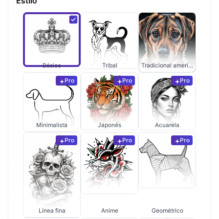
Estilo
Básico
Tribal
Tradicional americano
Pro
Pro
Pro
Minimalista
Japonés
Acuarela
Pro
Pro
Pro
Línea fina
Anime
Geométrico