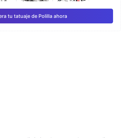
ra tu tatuaje de Polilla ahora
rela
Línea fina
Anime
Pro
Pro
Ver todo
ismo
Puntillismo