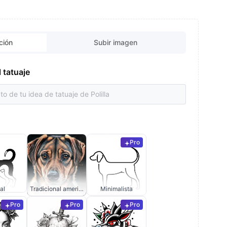
ción
Subir imagen
l tatuaje
Pro
al
Tradicional americano
Minimalista
Pro
Pro
Pro