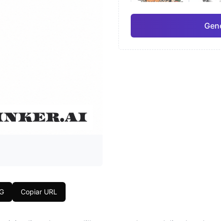
Gene
Japonés
Acua
Pro
Geométrico
Real
NG
Copiar URL