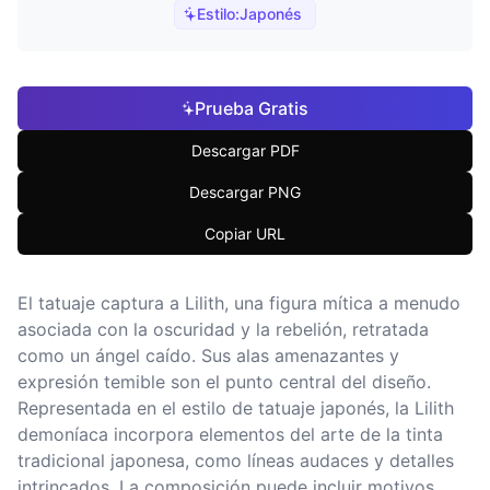
Estilo:
Japonés
Prueba Gratis
Descargar PDF
Descargar PNG
Copiar URL
El tatuaje captura a Lilith, una figura mítica a menudo
asociada con la oscuridad y la rebelión, retratada
como un ángel caído. Sus alas amenazantes y
expresión temible son el punto central del diseño.
Representada en el estilo de tatuaje japonés, la Lilith
demoníaca incorpora elementos del arte de la tinta
tradicional japonesa, como líneas audaces y detalles
intrincados. La composición puede incluir motivos