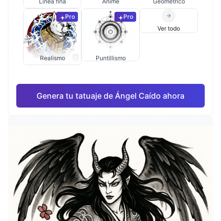
Línea fina
Anime
Geométrico
Pro
Pro
Ver todo
Realismo
Puntillismo
Genera tu tatuaje de Ángel Caído ahora