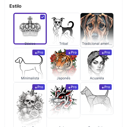
Estilo
Básico
Tribal
Tradicional americano
Pro
Pro
Pro
Minimalista
Japonés
Acuarela
Pro
Pro
Pro