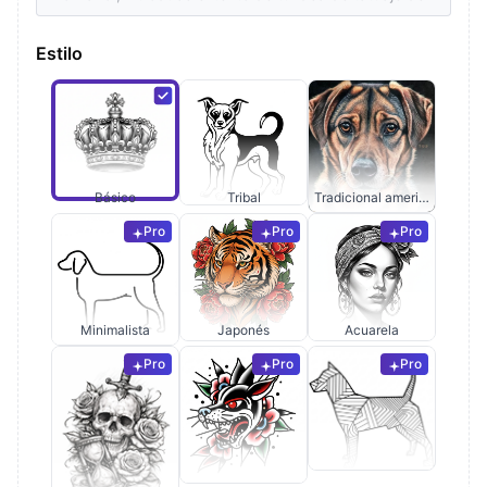
Estilo
Básico
Tribal
Tradicional americano
Pro
Pro
Pro
Minimalista
Japonés
Acuarela
Pro
Pro
Pro