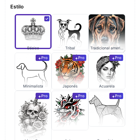
Estilo
Básico
Tribal
Tradicional americano
Pro
Pro
Pro
Minimalista
Japonés
Acuarela
Pro
Pro
Pro