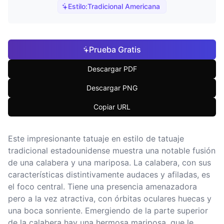
Estilo:
Tradicional Americana
Prueba Gratis
Descargar PDF
Descargar PNG
Copiar URL
Este impresionante tatuaje en estilo de tatuaje
tradicional estadounidense muestra una notable fusión
de una calabera y una mariposa. La calabera, con sus
características distintivamente audaces y afiladas, es
el foco central. Tiene una presencia amenazadora
pero a la vez atractiva, con órbitas oculares huecas y
una boca sonriente. Emergiendo de la parte superior
de la calabera hay una hermosa mariposa, que le