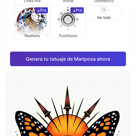
Línea fina
Anime
Geométrico
Pro
Pro
Ver todo
Realismo
Puntillismo
Genera tu tatuaje de Mariposa ahora