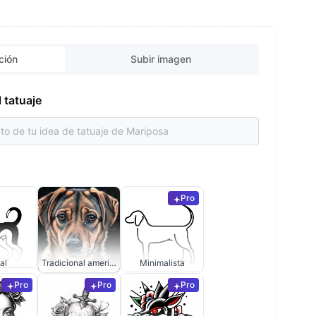
ción
Subir imagen
l tatuaje
Pro
al
Tradicional americano
Minimalista
Pro
Pro
Pro