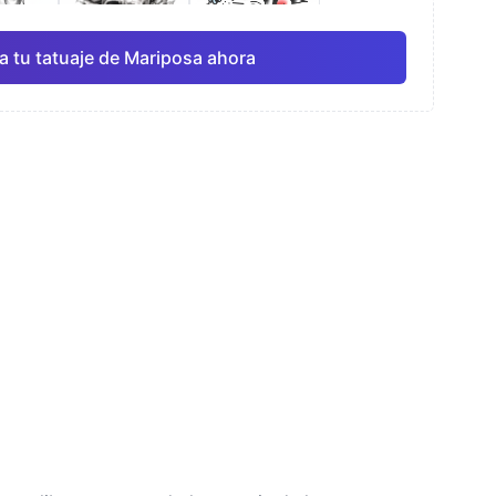
a tu tatuaje de Mariposa ahora
rela
Línea fina
Anime
Pro
Pro
Ver todo
ismo
Puntillismo