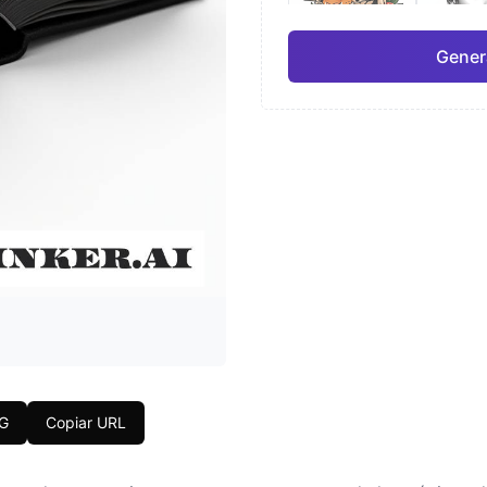
Gener
Japonés
Acua
Pro
Geométrico
Real
NG
Copiar URL