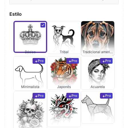
Estilo
Básico
Tribal
Tradicional americano
Pro
Pro
Pro
Minimalista
Japonés
Acuarela
Pro
Pro
Pro